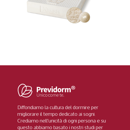
Diffondiamo la cultura del dormire per
migliorare il tempo dedicato ai sogni.
Crediamo nell’unicità di ogni persona e su
questo abbiamo basato i nostri studi per