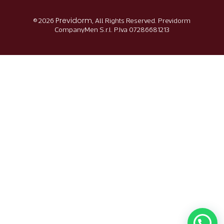
Previdorm
© 2026
, All Rights Reserved. Previdorm
CompanyMen S.r.l. P.Iva 07286681213