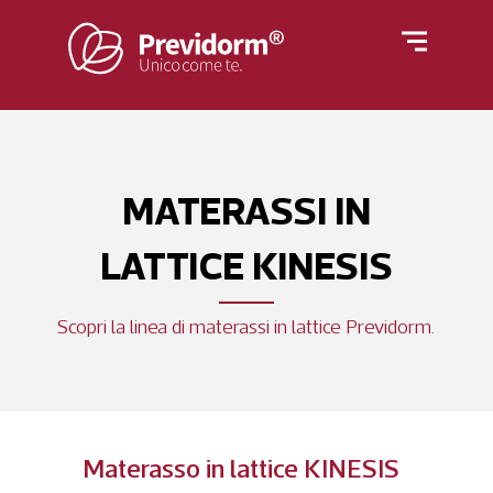
Home
Materassi
Rivestimenti
Letti
Reti
MATERASSI IN
Cuscini e guanciali
LATTICE KINESIS
Azienda
Piumino
Scopri la linea di materassi in lattice Previdorm.
Poltrone
Blog
Materasso in lattice KINESIS