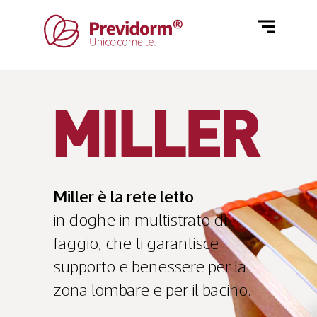
Home
Materassi
Rivestimenti
Letti
Reti
Cuscini e guanciali
Azienda
Miller è la rete letto
Piumino
in doghe in multistrato di
Poltrone
faggio, che ti garantisce
Blog
supporto e benessere per la
zona lombare e per il bacino.