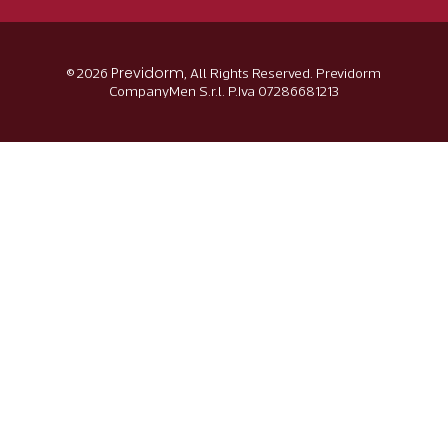
Previdorm
© 2026
, All Rights Reserved. Previdorm
CompanyMen S.r.l. P.Iva 07286681213