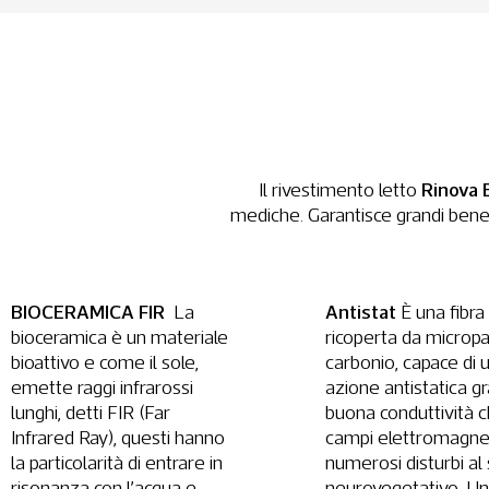
Rinova 
Il rivestimento letto
mediche. Garantisce grandi benefic
BIOCERAMICA FIR
Antistat
La
È una fibra 
bioceramica è un materiale
ricoperta da micropar
bioattivo e come il sole,
carbonio, capace di u
emette raggi infrarossi
azione antistatica gr
lunghi, detti FIR (Far
buona conduttività ch
Infrared Ray), questi hanno
campi elettromagnet
la particolarità di entrare in
numerosi disturbi al
risonanza con l’acqua e,
neurovegetativo. Un