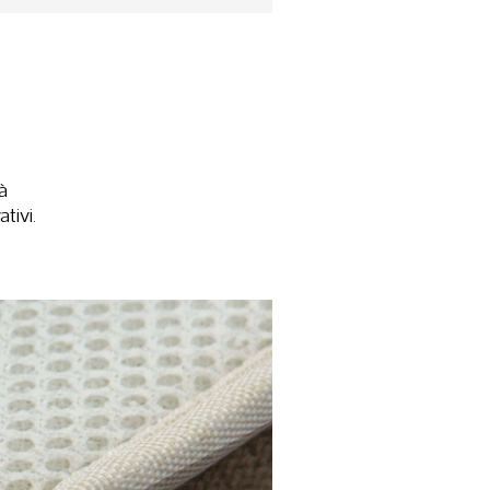
à
tivi.