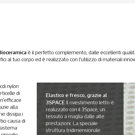
Bioceramica
è il perfetto complemento, dalle eccellenti qualit
i al tuo corpo ed è realizzato con l’utilizzo di materiali innova
cdi nylon
ticelle di
Elastico e fresco, grazie al
n’efficace
3SPACE
Il rivestimento letto è
azie alla
realizzato con il 3Space, un
e dissipa i
tessuto a maglia dalle alte
ici causa di
prestazioni. La speciale
 sistema
struttura tridimensionale
 rimedio