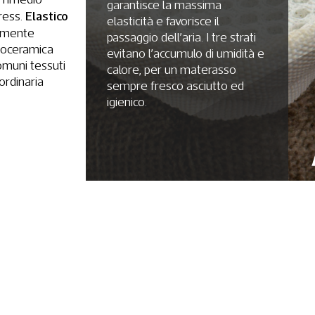
garantisce la massima
Elastico
ress.
elasticità e favorisce il
mente
passaggio dell’aria. I tre strati
 Bioceramica
evitano l’accumulo di umidità e
comuni tessuti
calore, per un materasso
ordinaria
sempre fresco asciutto ed
igienico.