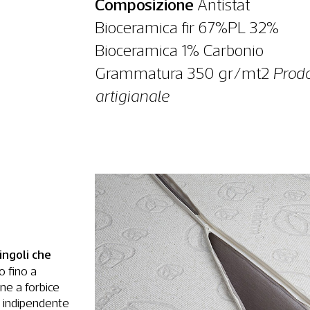
Composizione
Antistat
Bioceramica fir 67%PL 32%
Bioceramica 1% Carbonio
Grammatura 350 gr/mt2
Prodo
artigianale
ingoli che
o fino a
one a forbice
 indipendente