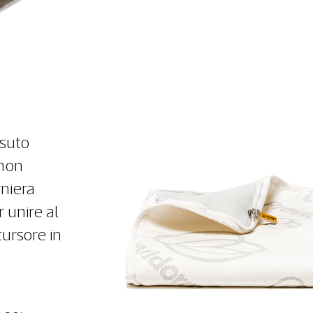
suto
 non
rniera
 unire al
cursore in