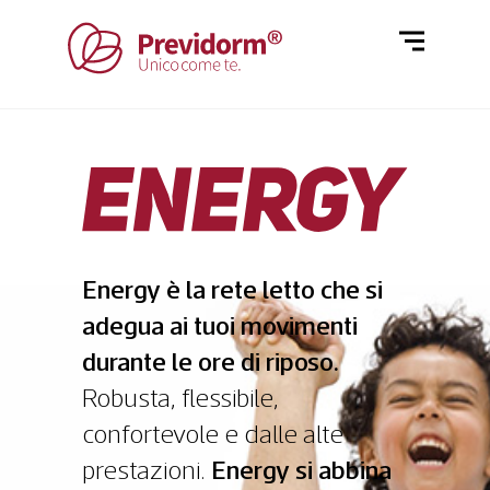
Home
Materassi
Rivestimenti
Letti
Reti
Cuscini e guanciali
Azienda
Energy è la rete letto che si
adegua ai tuoi movimenti
Piumino
durante le ore di riposo.
Poltrone
Robusta, flessibile,
Blog
confortevole e dalle alte
prestazioni.
Energy si abbina