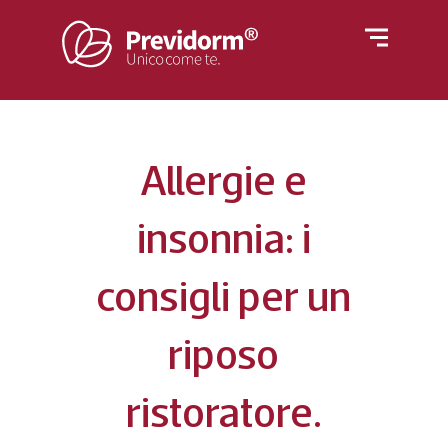
Home
Materassi
Rivestimenti
Letti
Allergie e
Reti
Cuscini e guanciali
insonnia: i
Azienda
consigli per un
Piumino
Poltrone
riposo
Blog
ristoratore.