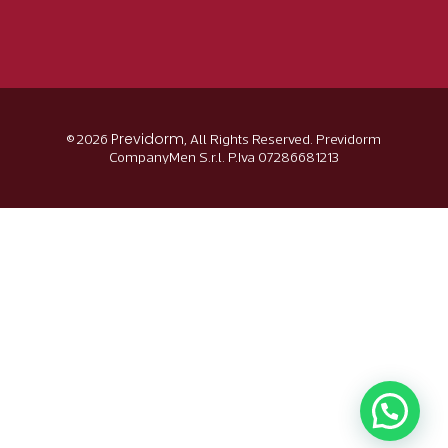
Previdorm
© 2026
, All Rights Reserved. Previdorm
CompanyMen S.r.l. P.Iva 07286681213