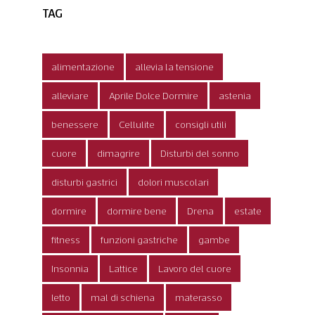
TAG
alimentazione
allevia la tensione
alleviare
Aprile Dolce Dormire
astenia
benessere
Cellulite
consigli utili
cuore
dimagrire
Disturbi del sonno
disturbi gastrici
dolori muscolari
dormire
dormire bene
Drena
estate
fitness
funzioni gastriche
gambe
Insonnia
Lattice
Lavoro del cuore
letto
mal di schiena
materasso