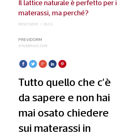
Il lattice naturale è perfetto per i
materassi, ma perché?
BENESSERE
/
BLOG
PREVIDORM
9 FEBBRAIO 2018
Tutto que
llo che c’è
da sapere e non hai
mai osato chiedere
sui materassi in