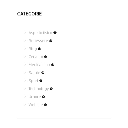
CATEGORIE
Aspetto fisico
(12)
Benessere
(62)
Blog
(75)
Cervello
(3)
Medical Lab
(19)
Salute
(45)
Sport
(4)
Technology
(3)
Umore
(5)
Website
(1)