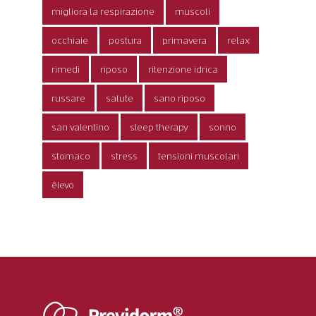
migliora la respirazione
muscoli
occhiaie
postura
primavera
relax
rimedi
riposo
ritenzione idrica
russare
salute
sano riposo
san valentino
sleep therapy
sonno
stomaco
stress
tensioni muscolari
ēlevo