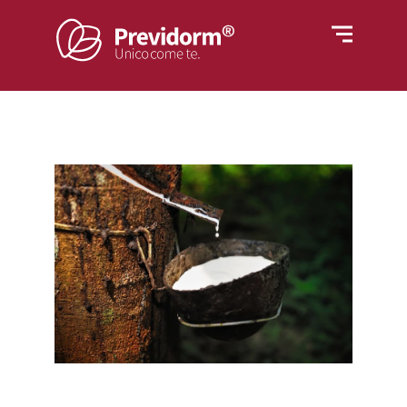
Home
Materassi
Rivestimenti
Letti
Reti
Cuscini e guanciali
Azienda
Piumino
Poltrone
Blog