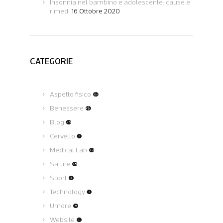
Insonnia nel bambino e adolescente: cause e
rimedi
16 Ottobre 2020
CATEGORIE
Aspetto fisico
(12)
Benessere
(62)
Blog
(75)
Cervello
(3)
Medical Lab
(19)
Salute
(45)
Sport
(4)
Technology
(3)
Umore
(5)
Website
(1)