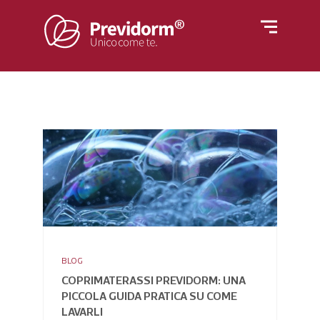
Home
Materassi
Rivestimenti
Letti
Reti
Cuscini e guanciali
Azienda
Piumino
Poltrone
BLOG
Blog
COPRIMATERASSI PREVIDORM: UNA
PICCOLA GUIDA PRATICA SU COME
LAVARLI