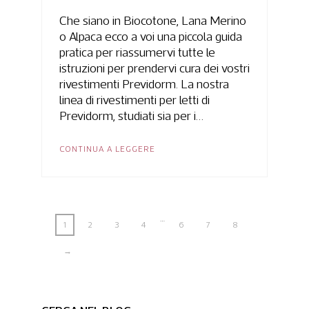
Che siano in Biocotone, Lana Merino
o Alpaca ecco a voi una piccola guida
pratica per riassumervi tutte le
istruzioni per prendervi cura dei vostri
rivestimenti Previdorm. La nostra
linea di rivestimenti per letti di
Previdorm, studiati sia per i…
CONTINUA A LEGGERE
…
1
2
3
4
6
7
8
→