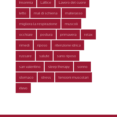
Insonnia
Lattice
Lavoro del cuore
letto
mal di schiena
materasso
migliora la respirazione
muscoli
occhiaie
postura
primavera
relax
rimedi
riposo
ritenzione idrica
russare
salute
sano riposo
san valentino
sleep therapy
sonno
stomaco
stress
tensioni muscolari
ēlevo