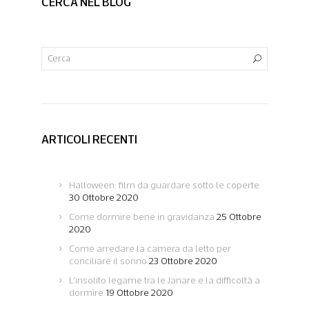
CERCA NEL BLOG
ARTICOLI RECENTI
Halloween: film da guardare sotto le coperte
30 Ottobre 2020
Come dormire bene in gravidanza
25 Ottobre
2020
Come arredare la camera da letto per
conciliare il sonno
23 Ottobre 2020
L’insolito legame tra le Janare e la difficoltà a
dormire
19 Ottobre 2020