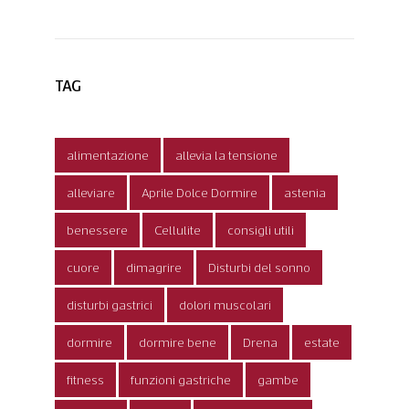
TAG
alimentazione
allevia la tensione
alleviare
Aprile Dolce Dormire
astenia
benessere
Cellulite
consigli utili
cuore
dimagrire
Disturbi del sonno
disturbi gastrici
dolori muscolari
dormire
dormire bene
Drena
estate
fitness
funzioni gastriche
gambe