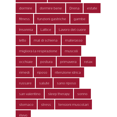
dormire
dormire bene
Drena
estate
fitness
funzioni gastriche
gambe
Insonnia
Lattice
Lavoro del cuore
letto
mal di schiena
materasso
migliora la respirazione
muscoli
occhiaie
postura
primavera
relax
rimedi
riposo
ritenzione idrica
russare
salute
sano riposo
san valentino
sleep therapy
sonno
stomaco
stress
tensioni muscolari
ēlevo