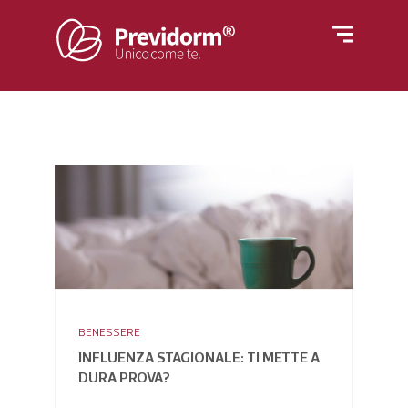
Home
Materassi
Rivestimenti
Letti
Reti
Cuscini e guanciali
Azienda
Piumino
Poltrone
BENESSERE
Blog
INFLUENZA STAGIONALE: TI METTE A
DURA PROVA?