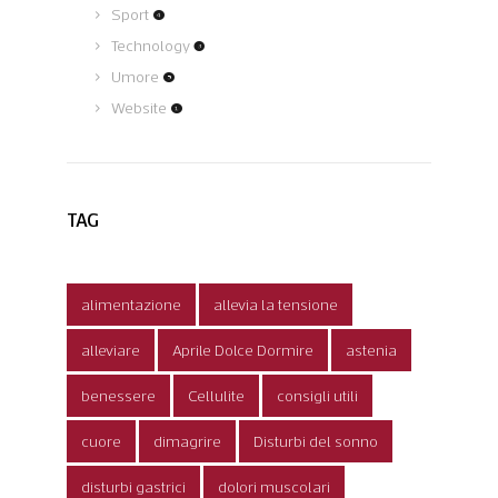
Sport
(4)
Technology
(3)
Umore
(5)
Website
(1)
TAG
alimentazione
allevia la tensione
alleviare
Aprile Dolce Dormire
astenia
benessere
Cellulite
consigli utili
cuore
dimagrire
Disturbi del sonno
disturbi gastrici
dolori muscolari