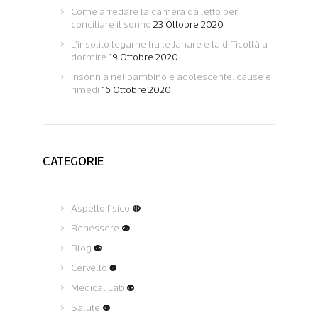
Come arredare la camera da letto per
conciliare il sonno
23 Ottobre 2020
L’insolito legame tra le Janare e la difficoltà a
dormire
19 Ottobre 2020
Insonnia nel bambino e adolescente: cause e
rimedi
16 Ottobre 2020
CATEGORIE
Aspetto fisico
(12)
Benessere
(62)
Blog
(75)
Cervello
(3)
Medical Lab
(19)
Salute
(45)