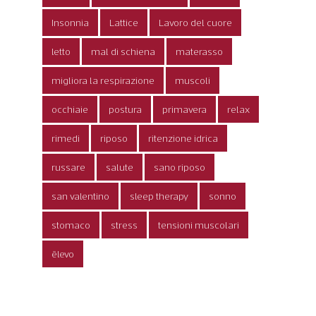
Insonnia
Lattice
Lavoro del cuore
letto
mal di schiena
materasso
migliora la respirazione
muscoli
occhiaie
postura
primavera
relax
rimedi
riposo
ritenzione idrica
russare
salute
sano riposo
san valentino
sleep therapy
sonno
stomaco
stress
tensioni muscolari
ēlevo