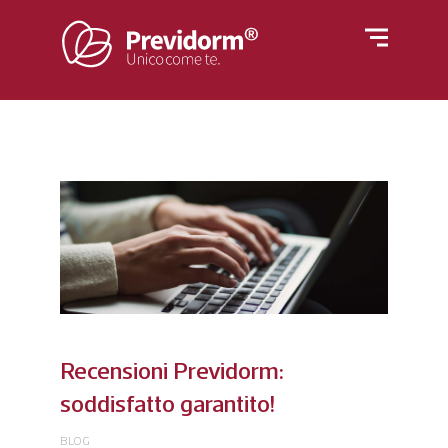
Home
Materassi
Rivestimenti
Letti
Reti
Cuscini e guanciali
Azienda
Piumino
Poltrone
Recensioni Previdorm:
Blog
soddisfatto garantito!
BLOG