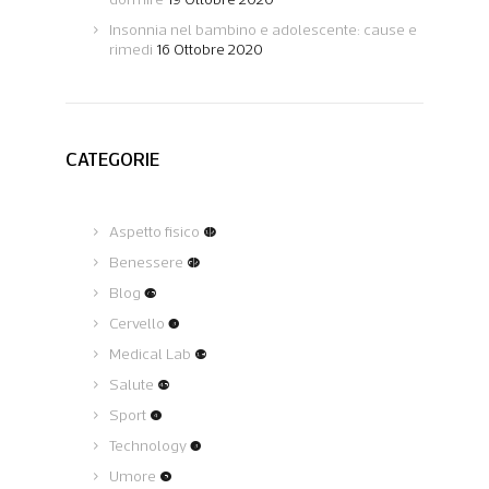
Insonnia nel bambino e adolescente: cause e
rimedi
16 Ottobre 2020
CATEGORIE
Aspetto fisico
(12)
Benessere
(62)
Blog
(75)
Cervello
(3)
Medical Lab
(19)
Salute
(45)
Sport
(4)
Technology
(3)
Umore
(5)