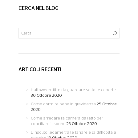
CERCA NEL BLOG
ARTICOLI RECENTI
Halloween: film da guardare sotto le coperte
30 Ottobre 2020
Come dormire bene in gravidanza
25 Ottobre
2020
Come arredare la camera da letto per
conciliare il sonno
23 Ottobre 2020
L’insolito legame tra le Janare e la difficoltà a
dormire
19 Ottobre 2020