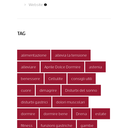
Website
(1)
TAG
alimentazione
allevia la tensione
alleviare
Aprile Dolce Dormire
astenia
benessere
Cellulite
consigli utili
cuore
dimagrire
Disturbi del sonno
disturbi gastrici
dolori muscolari
dormire
dormire bene
Drena
estate
fitness
funzioni gastriche
gambe