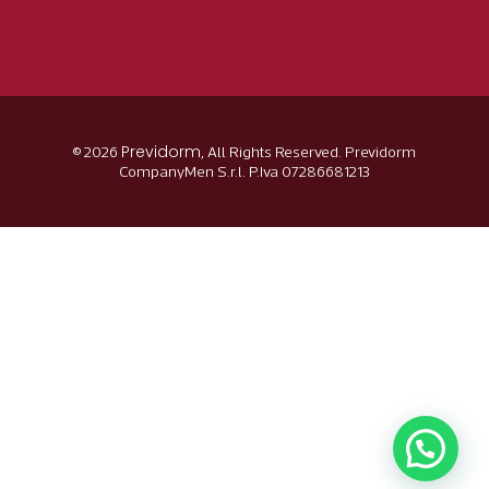
Previdorm
© 2026
, All Rights Reserved. Previdorm
CompanyMen S.r.l. P.Iva 07286681213