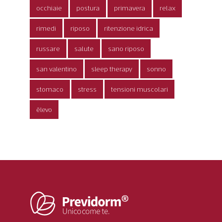
occhiaie
postura
primavera
relax
rimedi
riposo
ritenzione idrica
russare
salute
sano riposo
san valentino
sleep therapy
sonno
stomaco
stress
tensioni muscolari
ēlevo