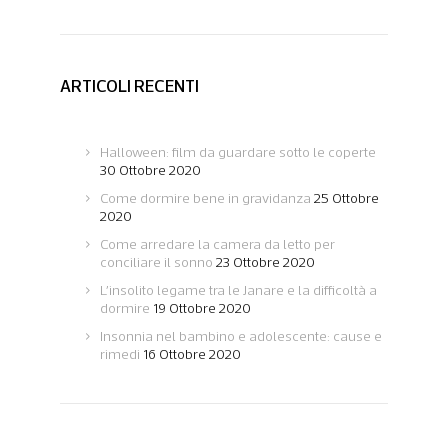
ARTICOLI RECENTI
Halloween: film da guardare sotto le coperte
30 Ottobre 2020
Come dormire bene in gravidanza
25 Ottobre
2020
Come arredare la camera da letto per
conciliare il sonno
23 Ottobre 2020
L’insolito legame tra le Janare e la difficoltà a
dormire
19 Ottobre 2020
Insonnia nel bambino e adolescente: cause e
rimedi
16 Ottobre 2020