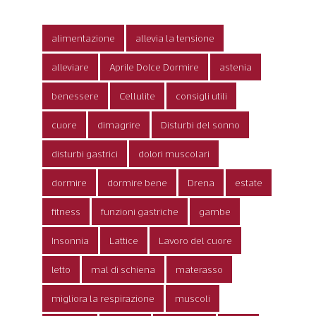
alimentazione
allevia la tensione
alleviare
Aprile Dolce Dormire
astenia
benessere
Cellulite
consigli utili
cuore
dimagrire
Disturbi del sonno
disturbi gastrici
dolori muscolari
dormire
dormire bene
Drena
estate
fitness
funzioni gastriche
gambe
Insonnia
Lattice
Lavoro del cuore
letto
mal di schiena
materasso
migliora la respirazione
muscoli