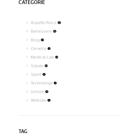
CATEGORIE
Aspetto fisico
(12)
Benessere
(62)
Blog
(75)
Cervello
(3)
Medical Lab
(19)
Salute
(45)
Sport
(4)
Technology
(3)
Umore
(5)
Website
(1)
TAG