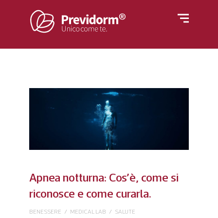
Home
Materassi
Rivestimenti
Letti
Reti
Cuscini e guanciali
Azienda
Piumino
Poltrone
Apnea notturna: Cos’è, come si
Blog
riconosce e come curarla.
BENESSERE
/
MEDICAL LAB
/
SALUTE