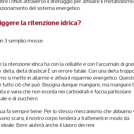
ire i rifiuti attraverso il drenaggio per attivare il metabolismo
 funzionamento del sistema energetico.
iggere la ritenzione idrica?
 in 3 semplici mosse:
a ritenzione idrica ha con la cellulite e con l’accumulo di gras
: dieta, dieta drastica! È un errore fatale. Con una dieta tropp
smo si mette in allarme e attiva il risparmio energetico. Questo
e tutto ciò che può. Bisogna dunque mangiare, ma mangiare 
ta e varia che non ecceda nei carboidrati e faccia particolare
ale e di zucchero.
acqua fa sempre bene. Per lo stesso meccanismo che abbiamo 
tti sono scarsi, il nostro corpo tenderà a trattenerli in modo da
ideale. Bere aiuterà anche il lavoro dei reni.