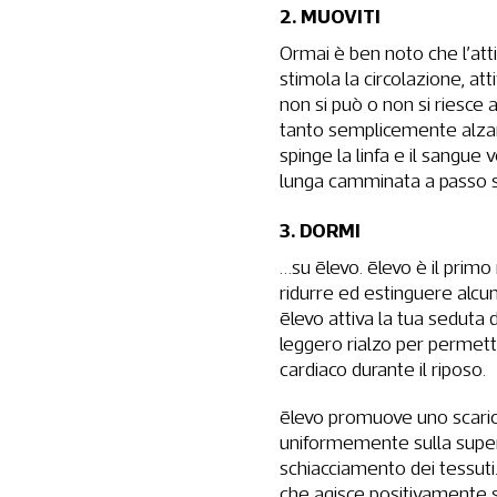
2. MUOVITI
Ormai è ben noto che l’att
stimola la circolazione, att
non si può o non si riesce 
tanto semplicemente alzando
spinge la linfa e il sangue
lunga camminata a passo sos
3. DORMI
…su ēlevo. ēlevo è il pr
ridurre ed estinguere alcuni d
ēlevo attiva la tua seduta 
leggero rialzo per permetter
cardiaco durante il riposo.
ēlevo promuove uno scarico
uniformemente sulla superf
schiacciamento dei tessuti
che agisce positivamente s