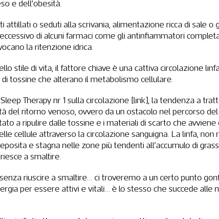
 e dell’obesità.
i attillati o seduti alla scrivania, alimentazione ricca di sale o 
 eccessivo di alcuni farmaci come gli antinfiammatori completa
vocano la ritenzione idrica.
dello stile di vita, il fattore chiave è una cattiva circolazione linf
di tossine che alterano il metabolismo cellulare.
eep Therapy nr 1 sulla circolazione [link], la tendenza a trat
coltà del ritorno venoso, ovvero da un ostacolo nel percorso de
utato a ripulire dalle tossine e i materiali di scarto che avviene
lle cellule attraverso la circolazione sanguigna. La linfa, non
eposita e stagna nelle zone più tendenti all’accumulo di grassi,
 riesce a smaltire.
nza riuscire a smaltire… ci troveremo a un certo punto gonf
nergia per essere attivi e vitali… è lo stesso che succede alle 