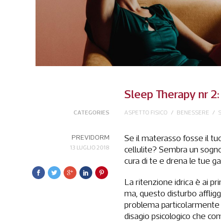
Sleep Therapy nr 2
CATEGORIES
ASPETTO FISICO
/
BENESSERE
/
PREVIDORM
Se il materasso fosse il tu
13 LUGLIO 2018
cellulite? Sembra un sogno,
cura di te e drena le tue
La ritenzione idrica è ai p
ma, questo disturbo affligge
problema particolarmente se
disagio psicologico che co