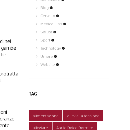
Blog
(75)
Cervello
(3)
Medical Lab
(19)
Salute
(45)
Sport
(4)
di nel
 su gambe
Technology
(3)
che
Umore
(5)
Website
(1)
protratta
l
TAG
ioni
alimentazione
allevia la tensione
lleranze
mente
alleviare
Aprile Dolce Dormire