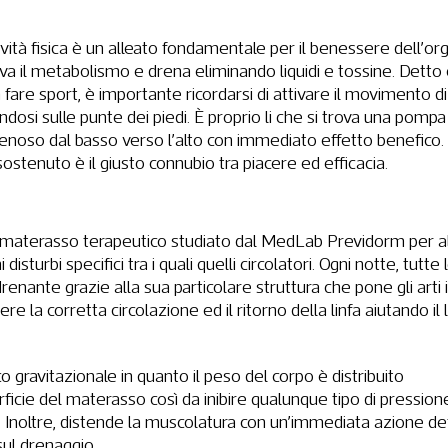
ività fisica è un alleato fondamentale per il benessere dell’o
iva il metabolismo e drena eliminando liquidi e tossine. Detto c
a fare sport, è importante ricordarsi di attivare il movimento di
si sulle punte dei piedi. È proprio li che si trova una pomp
 venoso dal basso verso l’alto con immediato effetto benefico
tenuto è il giusto connubio tra piacere ed efficacia.
imo materasso terapeutico studiato dal MedLab Previdorm per al
isturbi specifici tra i quali quelli circolatori. Ogni notte, tutte l
drenante grazie alla sua particolare struttura che pone gli arti i
e la corretta circolazione ed il ritorno della linfa aiutando il
 gravitazionale in quanto il peso del corpo è distribuito
icie del materasso così da inibire qualunque tipo di pression
. Inoltre, distende la muscolatura con un’immediata azione de
ul drenaggio.