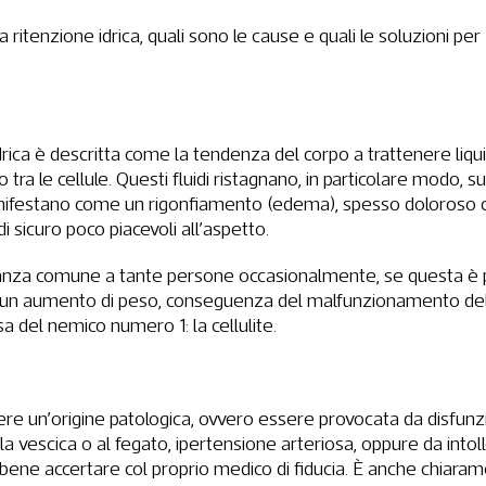
a ritenzione idrica, quali sono le cause e quali le soluzioni per
drica è descritta come la tendenza del corpo a trattenere liqui
o tra le cellule. Questi fluidi ristagnano, in particolare modo,
nifestano come un rigonfiamento (edema), spesso doloroso 
 sicuro poco piacevoli all’aspetto.
tanza comune a tante persone occasionalmente, se questa è 
e un aumento di peso, conseguenza del malfunzionamento de
 del nemico numero 1: la cellulite.
vere un’origine patologica, ovvero essere provocata da disfunz
alla vescica o al fegato, ipertensione arteriosa, oppure da into
̀ bene accertare col proprio medico di fiducia. È anche chiara