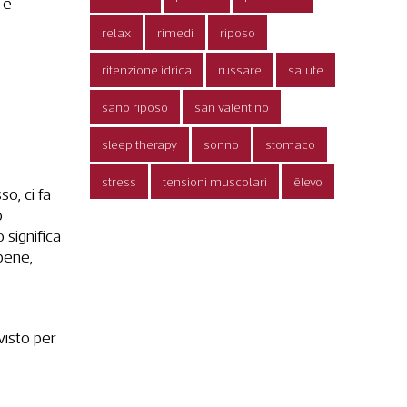
 e
relax
rimedi
riposo
ritenzione idrica
russare
salute
sano riposo
san valentino
sleep therapy
sonno
stomaco
stress
tensioni muscolari
ēlevo
so, ci fa
o
 significa
bene,
visto per