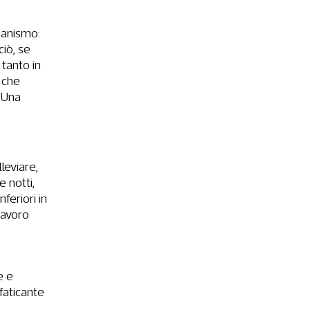
rganismo:
iò, se
 tanto in
a che
. Una
leviare,
e notti,
nferiori in
 lavoro
e e
faticante