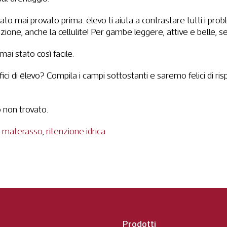
to mai provato prima. ēlevo ti aiuta a contrastare tutti i prob
lazione, anche la cellulite! Per gambe leggere, attive e belle, 
ai stato così facile.
fici di ēlevo? Compila i campi sottostanti e saremo felici di r
 non trovato.
,
materasso
,
ritenzione idrica
Prodotti