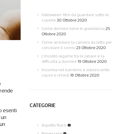
Halloween: film da guardare sotto le
coperte
30 Ottobre 2020
Come dormire bene in gravidanza
25
Ottobre 2020
Come arredare la camera da letto per
conciliare il sonno
23 Ottobre 2020
L’insolito legame tra le Janare e la
difficoltà a dormire
19 Ottobre 2020
Insonnia nel bambino e adolescente:
cause e rimedi
16 Ottobre 2020
e
 prende
CATEGORIE
no esenti
̀ un
 un
Aspetto fisico
(12)
Benessere
(62)