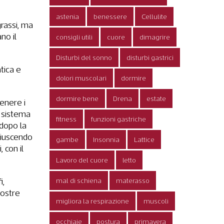
astenia
benessere
Cellulite
grassi, ma
no il
consigli utili
cuore
dimagrire
Disturbi del sonno
disturbi gastrici
atica e
dolori muscolari
dormire
dormire bene
Drena
estate
tenere i
l sistema
fitness
funzioni gastriche
 dopo la
 riuscendo
gambe
Insonnia
Lattice
 con il
Lavoro del cuore
letto
i,
mal di schiena
materasso
nostre
migliora la respirazione
muscoli
occhiaie
postura
primavera