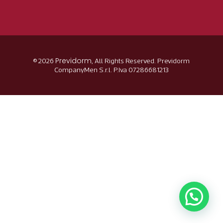
Previdorm
© 2026
, All Rights Reserved. Previdorm
CompanyMen S.r.l. P.Iva 07286681213