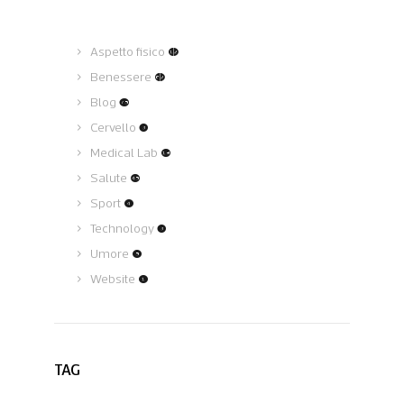
Aspetto fisico
(12)
Benessere
(62)
Blog
(75)
Cervello
(3)
Medical Lab
(19)
Salute
(45)
Sport
(4)
Technology
(3)
Umore
(5)
Website
(1)
TAG