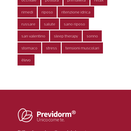
rimedi
riposo
ritenzione idrica
russare
salute
sano riposo
san valentino
sleep therapy
sonno
stomaco
stress
tensioni muscolari
ēlevo