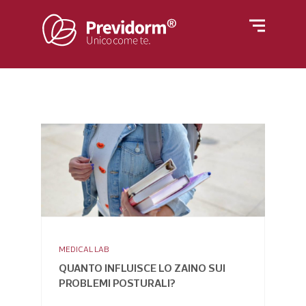
Home
Materassi
Rivestimenti
Letti
Reti
Cuscini e guanciali
Azienda
Piumino
Poltrone
MEDICAL LAB
Blog
QUANTO INFLUISCE LO ZAINO SUI
PROBLEMI POSTURALI?