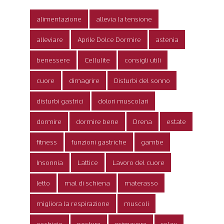
alimentazione
allevia la tensione
alleviare
Aprile Dolce Dormire
astenia
benessere
Cellulite
consigli utili
cuore
dimagrire
Disturbi del sonno
disturbi gastrici
dolori muscolari
dormire
dormire bene
Drena
estate
fitness
funzioni gastriche
gambe
Insonnia
Lattice
Lavoro del cuore
letto
mal di schiena
materasso
migliora la respirazione
muscoli
occhiaie
postura
primavera
relax