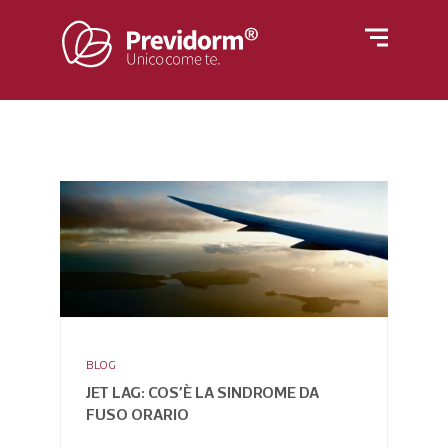
Home
Materassi
Rivestimenti
Letti
Reti
Cuscini e guanciali
Azienda
Piumino
Poltrone
BLOG
Blog
JET LAG: COS’È LA SINDROME DA
FUSO ORARIO