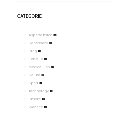
CATEGORIE
Aspetto fisico
(12)
Benessere
(62)
Blog
(75)
Cervello
(3)
Medical Lab
(19)
Salute
(45)
Sport
(4)
Technology
(3)
Umore
(5)
Website
(1)