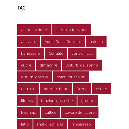
TAG
alimentazione
allevia la tensione
alleviare
Aprile Dolce Dormire
astenia
benessere
Cellulite
consigli utili
cuore
dimagrire
Disturbi del sonno
disturbi gastrici
dolori muscolari
dormire
dormire bene
Drena
estate
fitness
funzioni gastriche
gambe
Insonnia
Lattice
Lavoro del cuore
letto
mal di schiena
materasso