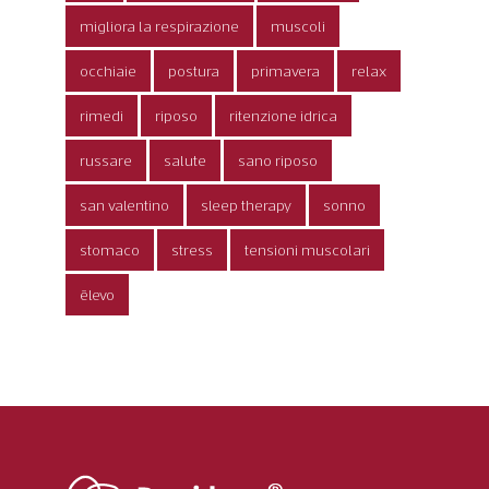
migliora la respirazione
muscoli
occhiaie
postura
primavera
relax
rimedi
riposo
ritenzione idrica
russare
salute
sano riposo
san valentino
sleep therapy
sonno
stomaco
stress
tensioni muscolari
ēlevo