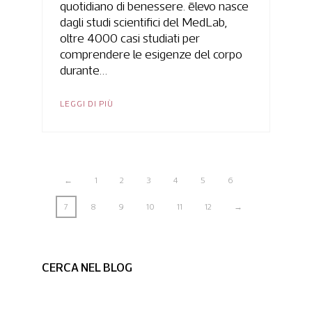
quotidiano di benessere. ēlevo nasce
dagli studi scientifici del MedLab,
oltre 4000 casi studiati per
comprendere le esigenze del corpo
durante…
LEGGI DI PIÙ
←
1
2
3
4
5
6
7
8
9
10
11
12
→
CERCA NEL BLOG